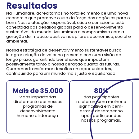
Resultados
Na Humanare, acreditamos no fortalecimento de uma nova
economia que promove o uso da força dos negócios para o
bem. Nossa atuação responsável, ética e consciente está
conectada aos desafios globais para o desenvolvimento
sustentável do mundo. Assumimos o compromisso com a
geração de impacto positivo nos pilares econômico, social e
ambiental.
Nossa estratégia de desenvolvimento sustentável busca
integrar criação de valor no presente com uma visão de
longo prazo, garantindo benefícios que impactam
positivamente tanto a nossa geração quanto as futuras.
Queremos transformar desafios em oportunidades,
contribuindo para um mundo mais justo e equilibrado.
Mais de 
35.000
80
%
vidas impactadas
dos participantes
diretamente por nossos
relataram uma melhoria
programas de
significativa em bem-
desenvolvimento
estar e desempenho
humano e liderança.
após participar dos
nossos programas.