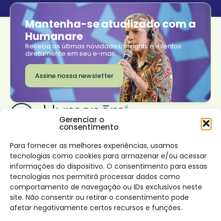
Mantenha-se atualizado com a
Humanare
Receba as últimas novidades, insights e eventos
diretamente em seu e-mail.
Assine nossa newsletter
Gerenciar o
consentimento
Institucional
Transformar seu
Trabalhe conosco
negócio
Onde estamos
Sobre nós
Rio de Janeiro
Para fornecer as melhores experiências, usamos
Nossas soluções
São Paulo
tecnologias como cookies para armazenar e/ou acessar
Impacto
Lisboa
Desenvolvimento de
Conecte-se
informações do dispositivo. O consentimento para essas
Canal de denúncia e
líderes virtuosos
Facebook
tecnologias nos permitirá processar dados como
Política
Instagram
Desenvolvimento
LinkedIn
comportamento de navegação ou IDs exclusivos neste
Conteúdos
interior
site. Não consentir ou retirar o consentimento pode
Blog
Design de times e
afetar negativamente certos recursos e funções.
potencialização de
habilidades coletivas
Contato