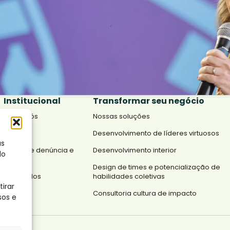
Institucional
Transformar seu negócio
Sobre nós
Nossas soluções
Impacto
Desenvolvimento de líderes virtuosos
as
Canal de denúncia e
Desenvolvimento interior
do
Política
Design de times e potencialização de
Conteúdos
habilidades coletivas
tirar
Blog
Consultoria cultura de impacto
sos e
Contato