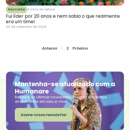
Newsletter
3 mins de leitura
Fui líder por 20 anos e nem sabia o que realmente
era um time!
20 de setembro de 2024
Anterior
1
2
Próximo
Mantenha-se atualizado com a
Humanare
Receba as últimas novidades, insights e eventos
diretamente em seu e-mail.
Assine nossa newsletter