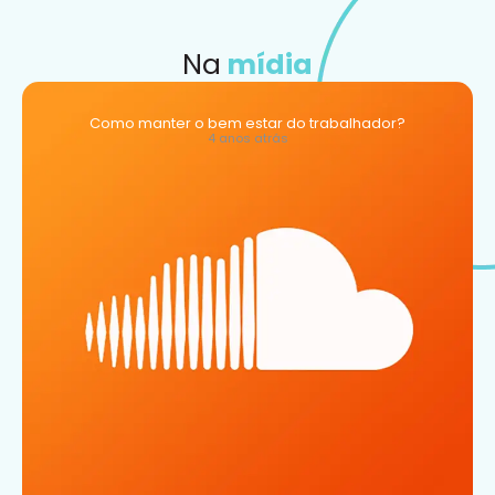
Na
mídia
Como manter o bem estar do trabalhador?
4 anos atrás