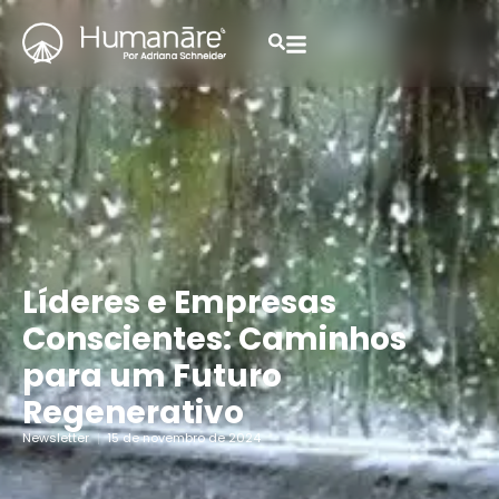
Líderes e Empresas
Conscientes: Caminhos
para um Futuro
Regenerativo
Newsletter
15 de novembro de 2024