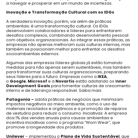
a navegar e prosperar em um mundo de incertezas.
Inovação e Transformação Cultural com os IDGs
A verdadeira inovação, porém, vai além de práticas
ambientais; é uma transformação cultural. Os IDGs
desenvolvem colaboradores e líderes para enfrentarem
desafios complexos, combinando desenvolvimento pessoal
com objetivos organizacionais. Ao integrar essas práticas, as
empresas não apenas melhoram suas culturas internas, mas
também se posicionam melhor para enfrentar os desafios
socioambientais externos.
Algumas das empresas líderes globais já estão tomando
medidas para não apenas serem sustentáveis, mas também
para transformar suas culturas organizacionais, preparando
seus líderes para o futuro. Empresas como a
IKEA
,
o
Google
,
Microsof
e a
Novartis
estão adotando os I
nner
Development Goals
para fomentar culturas de crescimento
interno e de liderança responsável. Saiba mais:
Patagonia –
adota práticas de negócios que minimizam
impactos negativos ao meio ambiente, como o uso de
materiais reciclados e orgânicos e a promoção de reparos
de vestuário para reduzir o consumo. Iniciativas: A empresa
doa 1% das vendas anuais para causas ambientais e
incentiva iniciativas como o programa “Worn Wear”, que
promove a longevidade dos produtos.
Unilever
– implementou o
Plano de Vida Sustentável
, que