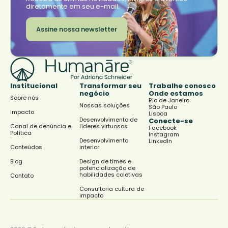
diretamente em seu e-mail.
Assine nossa newsletter
Institucional
Transformar seu
Trabalhe conosco
negócio
Onde estamos
Sobre nós
Rio de Janeiro
Nossas soluções
São Paulo
Impacto
Lisboa
Desenvolvimento de
Conecte-se
Canal de denúncia e
líderes virtuosos
Facebook
Política
Instagram
Desenvolvimento
LinkedIn
Conteúdos
interior
Blog
Design de times e
potencialização de
habilidades coletivas
Contato
Consultoria cultura de
impacto