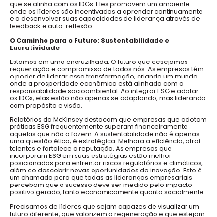
que se alinha com os IDGs. Eles promovem um ambiente
onde os líderes são incentivados a aprender continuamente
e a desenvolver suas capacidades de liderança através de
feedback e auto-reflexão.
O Caminho para o Futuro: Sustentabilidade e
Lucratividade
Estamos em uma encruzilhada. O futuro que desejamos
requer ação e compromisso de todos nós. As empresas têm
o poder de liderar essa transformação, criando um mundo
onde a prosperidade econômica está alinhada com a
responsabilidade socioambiental. Ao integrar ESG e adotar
os IDGs, elas estão não apenas se adaptando, mas liderando
com propósito e visão.
Relatórios da McKinsey destacam que empresas que adotam
práticas ESG frequentemente superam financeiramente
aquelas que não o fazem. A sustentabilidade não é apenas
uma questão ética; é estratégica. Melhora a eficiência, atrai
talentos e fortalece a reputação. As empresas que
incorporam ESG em suas estratégias estão melhor
posicionadas para enfrentar riscos regulatórios e climáticos,
além de descobrir novas oportunidades de inovação. Este é
um chamado para que todas as lideranças empresariais
percebam que o sucesso deve ser medido pelo impacto
positivo gerado, tanto economicamente quanto socialmente
Precisamos de líderes que sejam capazes de visualizar um
futuro diferente, que valorizem a regeneração e que estejam