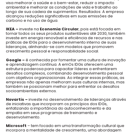
visa melhorar a saúde e o bem-estar, reduzir o impacto
ambiental e melhorar as condições de vida e trabalho ao
longo de sua cadeia de suprimentos. Resultados: A empresa
alcançou reduções significativas em suas emissões de
carbono e no uso de água.
IKEA –
investe na
Economia Circular
, pois está focada em
tornar todos os seus produtos sustentáveis até 2030, também
investe em energia renovável e eficiência de recursos e nas
práticas de IDGs para o desenvolvimento interno de suas
lideranças, alinhando-se com modelos que promovem
crescimento pessoal e responsabilidade social.
Google –
é conhecida por fomentar uma cultura de inovação
e aprendizagem contínua. A emOs IDGs oferecem uma
estrutura poderosa para capacitar líderes a enfrentarem
desafios complexos, combinando desenvolvimento pessoal
com objetivos organizacionais. Ao integrar essas práticas, as
empresas não apenas melhoram suas culturas internas, mas
também se posicionam melhor para enfrentar os desafios
socioambientais externos.
Novartis –
investe no desenvolvimento de lideranças através
de iniciativas que incorporam os princípios dos IDGs,
enfatizando a importância do autoconhecimento e da
empatia em seus programas de treinamento e
desenvolvimento.
Microsoft
– tem focado em uma transformação cultural que
incorpora a mentalidade de crescimento, uma abordagem