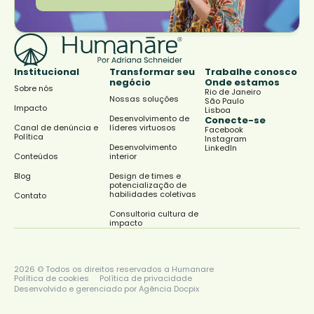
Institucional
Transformar seu
Trabalhe conosco
negócio
Onde estamos
Sobre nós
Rio de Janeiro
Nossas soluções
São Paulo
Impacto
Lisboa
Desenvolvimento de
Conecte-se
Canal de denúncia e
líderes virtuosos
Facebook
Política
Instagram
Desenvolvimento
LinkedIn
Conteúdos
interior
Blog
Design de times e
potencialização de
habilidades coletivas
Contato
Consultoria cultura de
impacto
2026 © Todos os direitos reservados a Humanare
Política de cookies
Política de privacidade
Desenvolvido e gerenciado por Agência Docpix