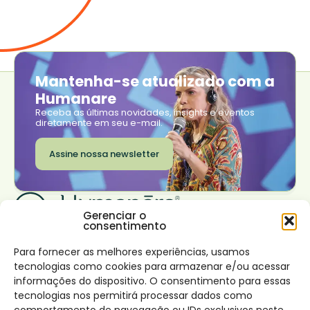
Mantenha-se atualizado com a
Humanare
Receba as últimas novidades, insights e eventos
diretamente em seu e-mail.
Assine nossa newsletter
Gerenciar o
consentimento
Institucional
Transformar seu
Trabalhe conosco
negócio
Onde estamos
Sobre nós
Rio de Janeiro
Para fornecer as melhores experiências, usamos
Nossas soluções
São Paulo
tecnologias como cookies para armazenar e/ou acessar
Impacto
Lisboa
Desenvolvimento de
Conecte-se
informações do dispositivo. O consentimento para essas
Canal de denúncia e
líderes virtuosos
Facebook
tecnologias nos permitirá processar dados como
Política
Instagram
Desenvolvimento
LinkedIn