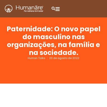
Paternidade: O novo papel
do masculino nas
organizações, na família e
na sociedade.
Human Talks
23 de agosto de 2022