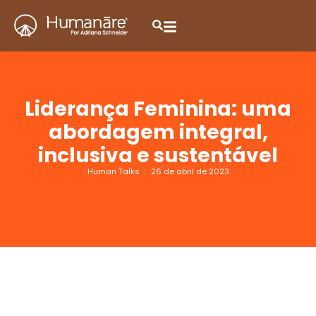
Liderança Feminina: uma
abordagem integral,
inclusiva e sustentável
Human Talks
26 de abril de 2023