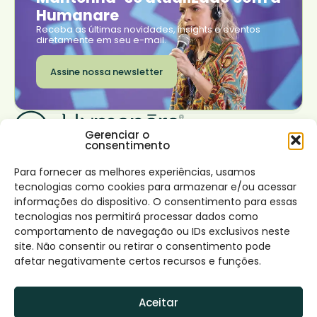
Humanare
Receba as últimas novidades, insights e eventos
diretamente em seu e-mail.
Assine nossa newsletter
Gerenciar o
consentimento
Institucional
Transformar seu
Trabalhe conosco
negócio
Onde estamos
Sobre nós
Rio de Janeiro
Para fornecer as melhores experiências, usamos
Nossas soluções
São Paulo
tecnologias como cookies para armazenar e/ou acessar
Impacto
Lisboa
Desenvolvimento de
Conecte-se
informações do dispositivo. O consentimento para essas
Canal de denúncia e
líderes virtuosos
Facebook
tecnologias nos permitirá processar dados como
Política
Instagram
Desenvolvimento
LinkedIn
comportamento de navegação ou IDs exclusivos neste
Conteúdos
interior
site. Não consentir ou retirar o consentimento pode
Blog
Design de times e
afetar negativamente certos recursos e funções.
potencialização de
habilidades coletivas
Contato
Consultoria cultura de
Aceitar
impacto