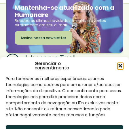
Mantenha-se atualizado com a
Humanare
Receba as últimas novidades, insights e eventos
diretamente em seu e-mail.
Assine nossa newsletter
Gerenciar o
consentimento
Institucional
Transformar seu
Trabalhe conosco
negócio
Onde estamos
Sobre nós
Para fornecer as melhores experiências, usamos
Rio de Janeiro
Nossas soluções
São Paulo
tecnologias como cookies para armazenar e/ou acessar
Impacto
Lisboa
Desenvolvimento de
Conecte-se
informações do dispositivo. O consentimento para essas
Canal de denúncia e
líderes virtuosos
Facebook
tecnologias nos permitirá processar dados como
Política
Instagram
Desenvolvimento
LinkedIn
comportamento de navegação ou IDs exclusivos neste
Conteúdos
interior
site. Não consentir ou retirar o consentimento pode
Blog
Design de times e
afetar negativamente certos recursos e funções.
potencialização de
habilidades coletivas
Contato
Consultoria cultura de