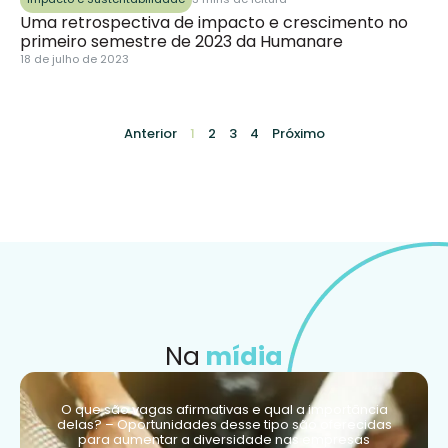
Uma retrospectiva de impacto e crescimento no
primeiro semestre de 2023 da Humanare
18 de julho de 2023
Anterior
1
2
3
4
Próximo
Na
mídia
O que são vagas afirmativas e qual a importância
delas? – Oportunidades desse tipo são oferecidas
para aumentar a diversidade nas empresas