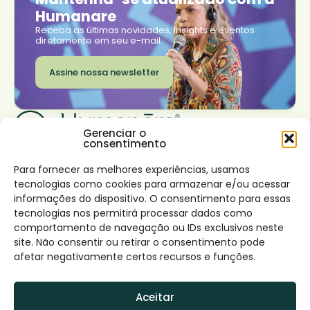
Humanare
Receba as últimas novidades, insights e eventos
diretamente em seu e-mail.
Assine nossa newsletter
Gerenciar o
consentimento
Institucional
Transformar seu
Trabalhe conosco
negócio
Onde estamos
Sobre nós
Para fornecer as melhores experiências, usamos
Rio de Janeiro
Nossas soluções
São Paulo
tecnologias como cookies para armazenar e/ou acessar
Impacto
Lisboa
Desenvolvimento de
Conecte-se
informações do dispositivo. O consentimento para essas
Canal de denúncia e
líderes virtuosos
Facebook
tecnologias nos permitirá processar dados como
Política
Instagram
Desenvolvimento
LinkedIn
comportamento de navegação ou IDs exclusivos neste
Conteúdos
interior
site. Não consentir ou retirar o consentimento pode
Blog
Design de times e
afetar negativamente certos recursos e funções.
potencialização de
habilidades coletivas
Contato
Consultoria cultura de
Aceitar
impacto