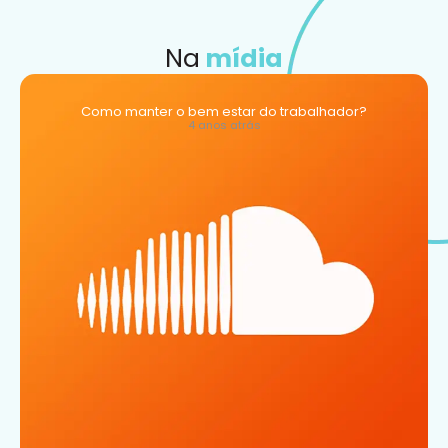
Na
mídia
Como manter o bem estar do trabalhador?
4 anos atrás