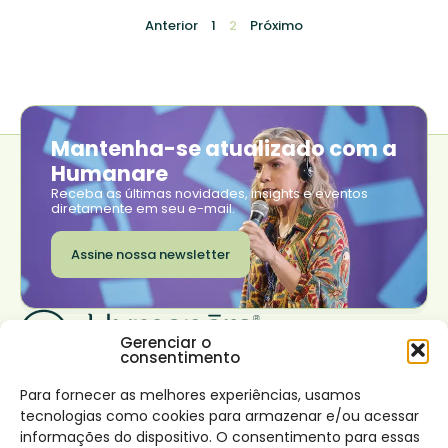
Anterior
1
2
Próximo
Mantenha-se atualizado com a
Humanare
Receba as últimas novidades, insights e eventos
diretamente em seu e-mail.
Assine nossa newsletter
Gerenciar o
consentimento
Institucional
Transformar seu
Trabalhe conosco
negócio
Onde estamos
Sobre nós
Para fornecer as melhores experiências, usamos
Rio de Janeiro
Nossas soluções
São Paulo
tecnologias como cookies para armazenar e/ou acessar
Impacto
Lisboa
Desenvolvimento de
Conecte-se
informações do dispositivo. O consentimento para essas
Canal de denúncia e
líderes virtuosos
Facebook