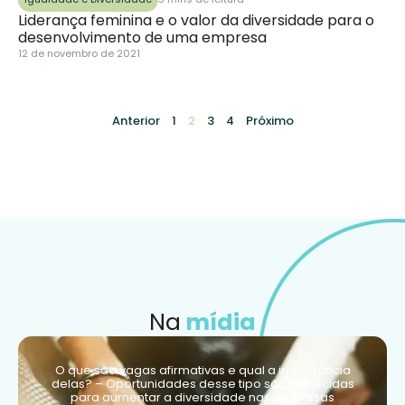
Liderança feminina e o valor da diversidade para o
desenvolvimento de uma empresa
12 de novembro de 2021
Anterior
1
2
3
4
Próximo
Na
mídia
O que são vagas afirmativas e qual a importância
delas? – Oportunidades desse tipo são oferecidas
para aumentar a diversidade nas empresas