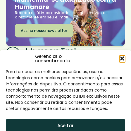
Humanare
Receba as últimas novidades, insights e eventos
diretamente em seu e-mail.
Assine nossa newsletter
Gerenciar o
consentimento
Institucional
Transformar seu
Trabalhe conosco
negócio
Onde estamos
Sobre nós
Para fornecer as melhores experiências, usamos
Rio de Janeiro
Nossas soluções
São Paulo
tecnologias como cookies para armazenar e/ou acessar
Impacto
Lisboa
Desenvolvimento de
Conecte-se
informações do dispositivo. O consentimento para essas
Canal de denúncia e
líderes virtuosos
Facebook
tecnologias nos permitirá processar dados como
Política
Instagram
Desenvolvimento
LinkedIn
comportamento de navegação ou IDs exclusivos neste
Conteúdos
interior
site. Não consentir ou retirar o consentimento pode
Blog
Design de times e
afetar negativamente certos recursos e funções.
potencialização de
habilidades coletivas
Contato
Consultoria cultura de
Aceitar
impacto