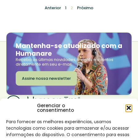
Anterior
1
2
Próximo
Mantenha-se atualizado com a
Humanare
Receba as últimas novidades, insights e eventos
diretamente em seu e-mail.
Assine nossa newsletter
Gerenciar o
consentimento
Institucional
Transformar seu
Trabalhe conosco
negócio
Onde estamos
Sobre nós
Para fornecer as melhores experiências, usamos
Rio de Janeiro
Nossas soluções
São Paulo
tecnologias como cookies para armazenar e/ou acessar
Impacto
Lisboa
Desenvolvimento de
Conecte-se
informações do dispositivo. O consentimento para essas
Canal de denúncia e
líderes virtuosos
Facebook